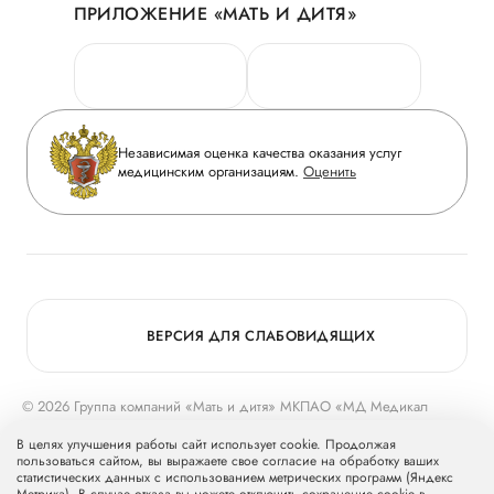
ПРИЛОЖЕНИЕ «МАТЬ И ДИТЯ»
Личный кабинет
Новости
Персональные данные
Руководство
Горячая линия качества
Сотрудничество
Вопрос-ответ
Инвесторам
Независимая оценка качества оказания услуг
Приложение пациента
медицинским организациям.
Оценить
Журнал «Мать и дитя»
Статьи
Вакансии
Заболевания
Медицинский туризм
Конкурс в ординатуру
Для прессы
ВЕРСИЯ ДЛЯ СЛАБОВИДЯЩИХ
© 2026 Группа компаний «Мать и дитя» МКПАО «МД Медикал
Груп»
mcclinics.ru
. Все права защищены. ООО «ХАВЕН» входит в
В целях улучшения работы сайт использует cookie. Продолжая
Группу компаний «Мать и дитя».
пользоваться сайтом, вы выражаете свое согласие на обработку ваших
статистических данных с использованием метрических программ (Яндекс