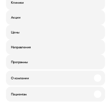
Клиники
Акции
Цены
Направления
Программы
О компании
Миссия и ценности
Пациентам
Наши преимущества
Акции
История