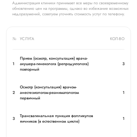
Администрация клиники принимает все меры по своевременному
обновлению цен на программы, однако во избежание возможных
недоразумений, советуем уточнять стоимость услуг по телефону.
№
УСЛУГА
КОЛ-ВО
Прием (осмотр, консультация) врача-
1
акушера-гинеколога (репродуктолога)
3
повторный
Осмотр (консультация) врачом-
2
анестезиологом-реаниматологом
1
первичный
Трансвагинальная пункция фолликулов
3
1
яичников (в естественном цикле)