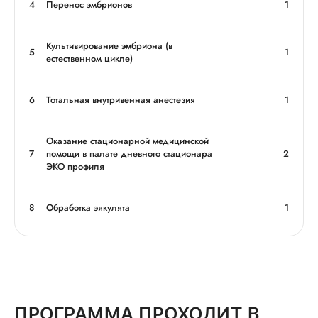
4
Перенос эмбрионов
1
Культивирование эмбриона (в
5
1
естественном цикле)
6
Тотальная внутривенная анестезия
1
Оказание стационарной медицинской
7
помощи в палате дневного стационара
2
ЭКО профиля
8
Обработка эякулята
1
ПРОГРАММА ПРОХОДИТ В